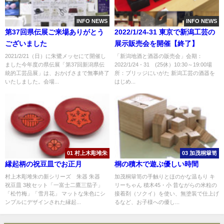
INFO NEWS
INFO NEWS
第37回県伝展ご来場ありがとう
2022/1/24-31 東京で新潟工芸の
ございました
展示販売会を開催【終了】
2021/2/21（日）に朱鷺メッセにて開催し
「新潟地酒と酒器の販売会」会期：
ました今年度の県伝展「第37回新潟県伝
2022/1/24 - 31 (25休）10:30～19:00場
統的工芸品展」は、おかげさまで無事終了
所：ブリッジにいがた 新潟工芸の酒器を
いたしました。会場...
はじめ...
01 村上木彫堆朱
03 加茂桐簞笥
縁起柄の祝豆皿でお正月
桐の積木で遊ぶ優しい時間
村上木彫堆朱の新シリーズ 朱器 朱器
加茂桐簞笥の手触りとほのかな温もり キ
祝豆皿 3枚セット「一富士二鷹三茄子」
リーちゃん 積木45・小 昔ながらの米粒の
「松竹梅」「雪月花」 マットな朱色にシ
接着剤（ソクイ）を使い、無塗装で仕上げ
ンプルにデザインされた縁起...
るなど、お子様への優し...