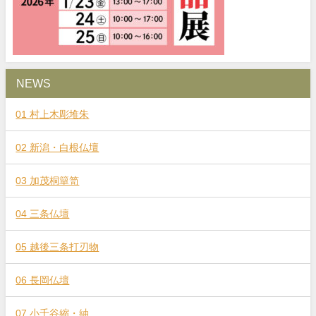
NEWS
01 村上木彫堆朱
02 新潟・白根仏壇
03 加茂桐簞笥
04 三条仏壇
05 越後三条打刃物
06 長岡仏壇
07 小千谷縮・紬