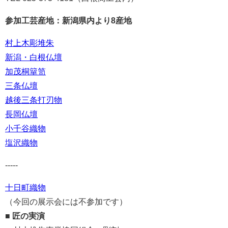
参加工芸産地：新潟県内より8産地
村上木彫堆朱
新潟・白根仏壇
加茂桐簞笥
三条仏壇
越後三条打刃物
長岡仏壇
小千谷織物
塩沢織物
-----
十日町織物
（今回の展示会には不参加です）
■ 匠の実演