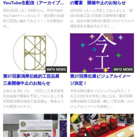
YouTube生配信（アーカイブ配
の饗宴 開催中止のお知らせ
信あり）
2021/2/20（土）19:00 から、RYUTistの
1月22日（土）に予定しておりました「新
You Tubeチャンネルにて「新潟県の伝統
潟の伝統工芸 日本酒 日本料理の饗宴」
的工芸品に触れてみよう！」が生配信さ
は、現在の新潟県内の新型コロナウイルス
れ...
感染状況を鑑み中止するこ...
INFO NEWS
INFO NEWS
第37回新潟県伝統的工芸品展
第37回県伝展ビジュアルイメー
三条開催中止のお知らせ
ジ決定！
お知らせ 2/6（土） - 7(日) に三条市体育
今年の県伝展キービジュアルは今工！？
文化会館で開催を予定しておりました第
今工の2文字が非常に気になる、第37回新
37回新潟県伝統的工芸品展は、県央エリ
潟県伝統的工芸品展（略して県伝展）のビ
アの新型コロナウ...
ジュアルイメージを発表し...