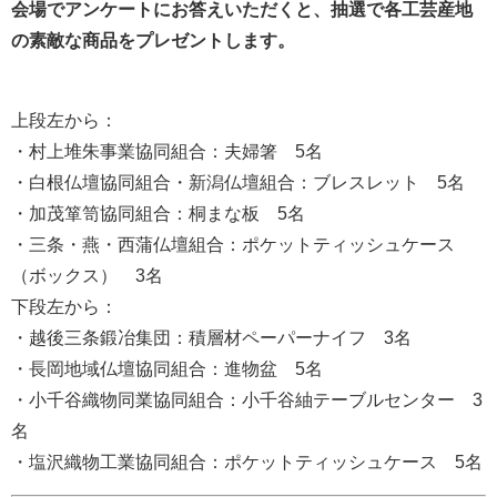
会場でアンケートにお答えいただくと、抽選で各工芸産地
の素敵な商品をプレゼントします。
上段左から：
・村上堆朱事業協同組合：夫婦箸 5名
・白根仏壇協同組合・新潟仏壇組合：ブレスレット 5名
・加茂箪笥協同組合：桐まな板 5名
・三条・燕・西蒲仏壇組合：ポケットティッシュケース
（ボックス） 3名
下段左から：
・越後三条鍛冶集団：積層材ペーパーナイフ 3名
・長岡地域仏壇協同組合：進物盆 5名
・小千谷織物同業協同組合：小千谷紬テーブルセンター 3
名
・塩沢織物工業協同組合：ポケットティッシュケース 5名