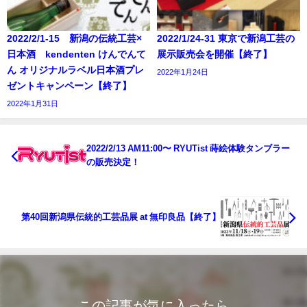
2022/2/1-15 新潟の伝統工芸×
2022/1/24-31 東京で新潟工芸の
日本酒 kendenten けんでんて
展示販売会を開催【終了】
ん オリジナルラベル日本酒プレ
2022年1月24日
ゼントキャンペーン【終了】
2022年1月31日
2022/2/13 AM11:00〜 RYUTist 蒔絵体験タンブラー
の販売決定！
第40回新潟県伝統的工芸品展 at 無印良品【終了】
この記事が気に入ったら